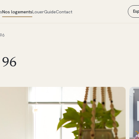
s
Nos logements
Louer
Guide
Contact
Esp
 96
 96